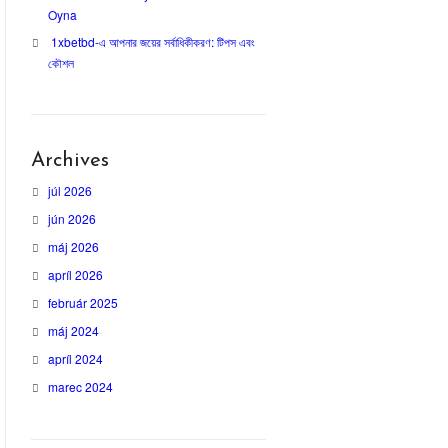
Oyna
1xbetbd-এ আপনার জয়ের সর্বাধিকীকরণ: টিপস এবং
কৌশল
Archives
júl 2026
jún 2026
máj 2026
apríl 2026
február 2025
máj 2024
apríl 2024
marec 2024