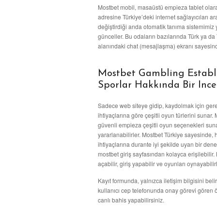
Mostbet mobil, masaüstü empieza tablet olarak 
adresine Türkiye’deki internet sağlayıcıları ar
değiştirdiği anda otomatik tanıma sistemimiz 
günceller. Bu odaların bazılarında Türk ya da T
alanındaki chat (mesajlaşma) ekranı sayesinde 
Mostbet Gambling Establ
Sporlar Hakkında Bir Ince
Sadece web siteye gidip, kaydolmak için gerekli
ihtiyaçlarına göre çeşitli oyun türlerini sunar
güvenli empieza çeşitli oyun seçenekleri sun
yararlanabilirler. Mostbet Türkiye sayesinde, 
ihtiyaçlarına durante iyi şekilde uyan bir dene
mostbet giriş sayfasından kolayca erişilebilir
açabilir, giriş yapabilir ve oyunları oynayabilirl
Kayıt formunda, yalnızca iletişim bilgisini bel
kullanıcı cep telefonunda onay görevi gören öz
canlı bahis yapabilirsiniz.