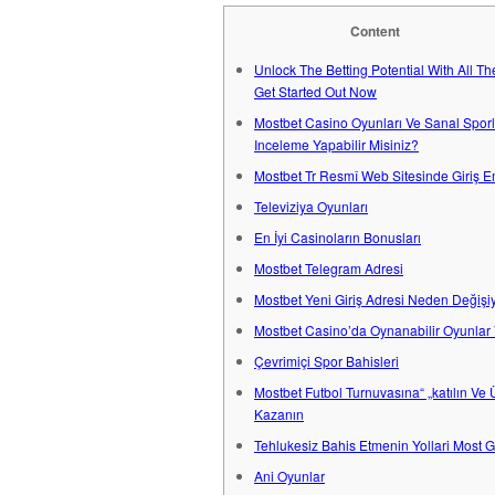
Content
Unlock The Betting Potential With All T
Get Started Out Now
Mostbet Casino Oyunları Ve Sanal Sporl
Inceleme Yapabilir Misiniz?
Mostbet Tr Resmî Web Sitesinde Giriş 
Televiziya Oyunları
En İyi Casinoların Bonusları
Mostbet Telegram Adresi
Mostbet Yeni Giriş Adresi Neden Değişi
Mostbet Casino’da Oynanabilir Oyunlar
Çevrimiçi Spor Bahisleri
Mostbet Futbol Turnuvasına“ „katılın Ve 
Kazanın
Tehlukesiz Bahis Etmenin Yollari Most 
Ani Oyunlar