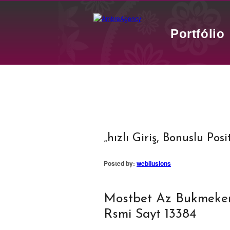
Portfólio
Blog
„hızlı Giriş, Bonuslu Posi
Posted by:
webilusions
Mostbet Az Bukmeker
Rsmi Sayt 13384