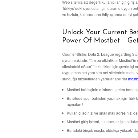
Web sitemiz siz değerli kullanıcılar için giriş
Türkiye’deki oyuncular için durante uygun onli
ve hızlıdır, kullanıcıların ihtiyaçlarına en iyi 
Unlock Your Current Bet
Power Of Mostbet – Ge
Counter-Strike, Dota 2, League regarding Stor
oynanmaktadır. Tüm bu etkinlikler Mostbet’i
sitesindeki eSpor” “etkinlikleri için çevrimiçi 
uygulamasının yanı sıra net sitelerinin mobil
sunduğu hizmetlerden yararlanabilirler
mostb
Mostbet bahisçinin ofisinden gelen bonuslar
Bu sitede spor bahisleri yapmak için Türk k
açmaları?
Kullanıcı adınızı ve snail mail adresinizi de
Mostbet giriş işlemi, kullanıcılar için olduk
Buradaki birçok maçta, oldukça yüksek“ „k