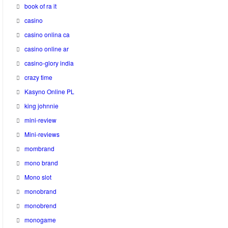
book of ra it
casino
casino onlina ca
casino online ar
casino-glory india
crazy time
Kasyno Online PL
king johnnie
mini-review
Mini-reviews
mombrand
mono brand
Mono slot
monobrand
monobrend
monogame